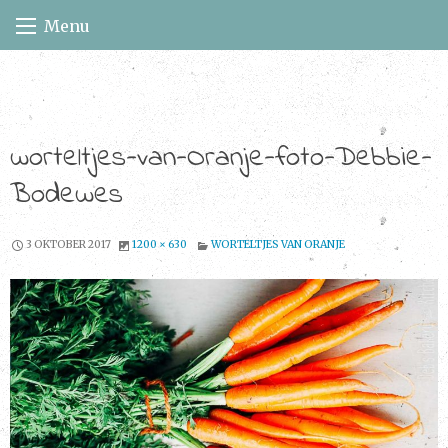
Skip
Menu
to
content
worteltjes-van-Oranje-foto-Debbie-
Bodewes
3 OKTOBER 2017
1200 × 630
WORTELTJES VAN ORANJE