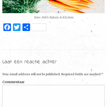
Foto: Deb’s Bakery & Kitchen
F
T
D
a
w
el
c
it
e
e
te
n
b
r
Laat een reactie achter
o
o
Your email address will not be published. Required fields are marked
*
k
Commentaar