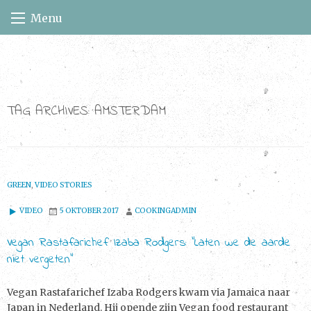
Skip
Menu
to
content
TAG ARCHIVES:
AMSTERDAM
GREEN
,
VIDEO STORIES
VIDEO
5 OKTOBER 2017
COOKINGADMIN
Vegan Rastafarichef Izaba Rodgers: “Laten we de aarde
niet vergeten”
Vegan Rastafarichef Izaba Rodgers kwam via Jamaica naar
Japan in Nederland. Hij opende zijn Vegan food restaurant