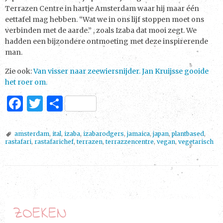
Terrazen Centre in hartje Amsterdam waar hij maar één
eettafel mag hebben. “Wat we in ons lijf stoppen moet ons
verbinden met de aarde.” , zoals Izaba dat mooi zegt. We
hadden een bijzondere ontmoeting met deze inspirerende
man.
Zie ook:
Van visser naar zeewiersnijder. Jan Kruijsse gooide
het roer om.
F
T
D
a
w
el
c
it
e
amsterdam
,
ital
,
izaba
,
izabarodgers
,
jamaica
,
japan
,
plantbased
,
rastafari
,
rastafarichef
,
terrazen
,
terrazzencentre
,
vegan
,
vegetarisch
e
te
n
b
r
o
P
o
o
ZOEKEN
k
s