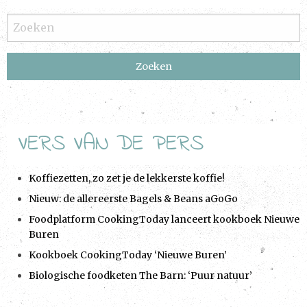
t
N
a
v
i
g
a
VERS VAN DE PERS
t
i
Koffiezetten, zo zet je de lekkerste koffie!
o
Nieuw: de allereerste Bagels & Beans aGoGo
n
Foodplatform CookingToday lanceert kookboek Nieuwe
Buren
Kookboek CookingToday ‘Nieuwe Buren’
Biologische foodketen The Barn: ‘Puur natuur’