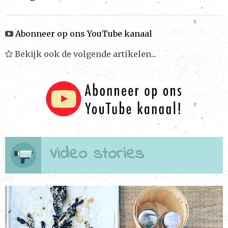
e
te
n
b
r
Abonneer op ons YouTube kanaal
o
o
Bekijk ook de volgende artikelen...
k
Video stories
Bekijken