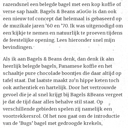
razendsnel een belegde bagel met een kop koffie of
verse sap haalt. Bagels & Beans aGoGo is dan ook
een nieuw tof concept dat helemaal is gebaseerd op
de muzikale jaren ’60 en ’70. Ik was uitgenodigd om
een kijkje te nemen en natuurlijk te proeven tijdens
de feestelijke opening. Lees hieronder snel mijn
bevindingen.
Als ik aan Bagels & Beans denk, dan denk ik aan
heerlijk belegde bagels, Panamese koffie en het
schaaltje pure chocolade boontjes die daar altijd op
tafel staat. Dat laatste maakt zo’n hippe keten toch
ook authentiek en hartelijk. Door het vertrouwde
gevoel die je al snel krijgt bij Bagels &Beans vergeet
je dat de tijd daar alles behalve stil staat. Op
verschillende gebieden spelen zij namelijk een
voortrekkersrol. Of het nou gaat om de introductie
van de ‘Bugs’ bagel met gedroogde krekels,