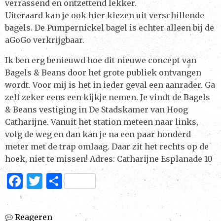
verrassend en ontzettend lekker.
Uiteraard kan je ook hier kiezen uit verschillende
bagels. De Pumpernickel bagel is echter alleen bij de
aGoGo verkrijgbaar.
Ik ben erg benieuwd hoe dit nieuwe concept van
Bagels & Beans door het grote publiek ontvangen
wordt. Voor mij is het in ieder geval een aanrader. Ga
zelf zeker eens een kijkje nemen. Je vindt de Bagels
& Beans vestiging in De Stadskamer van Hoog
Catharijne. Vanuit het station meteen naar links,
volg de weg en dan kan je na een paar honderd
meter met de trap omlaag. Daar zit het rechts op de
hoek, niet te missen! Adres: Catharijne Esplanade 10
F
T
D
a
w
el
c
it
e
Reageren