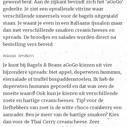
gewend bent. Aan de zijkant bevindt zich het ‘aGoGo’
gedeelte. Je ziet een opvallende vitrine waar
verschillende smeersels voor de bagels uitgestald
staan. Je waant je even in een Italiaans ijssalon maar
dan met verschillende smaken creamcheeses en
spreads. De broodjes en salades worden direct na
bestelling vers bereid.
aGoGo smaken
Je kunt bij Bagels & Beans aGoGo kiezen uit vier
bijzondere spreads: biet appel, doperwten hummus,
eiersalade of truffel bospaddenstoelen. Ik heb de
doperwten hummus geproefd en dat was zeer de
moeite waard! Ook kun je kiezen uit verschillende
zoete en hartige creamcheeses. Tip! voor de
liefhebbers van zoet is de witte choco cranberry een
aanrader. Ben je meer van de hartige smaken? Kies
dan voor de Thai Curry creamcheese. Zeer