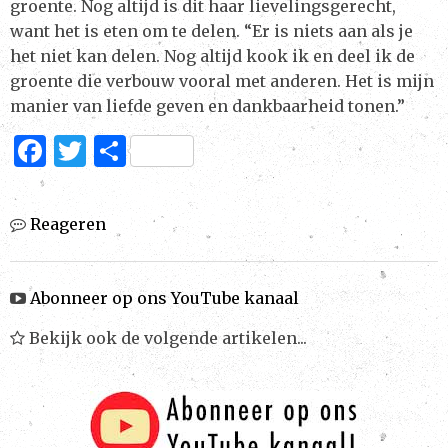
groente. Nog altijd is dit haar lievelingsgerecht,
want het is eten om te delen. “Er is niets aan als je
het niet kan delen. Nog altijd kook ik en deel ik de
groente die verbouw vooral met anderen. Het is mijn
manier van liefde geven en dankbaarheid tonen.”
F
T
D
a
w
el
c
it
e
Reageren
e
te
n
b
r
Abonneer op ons YouTube kanaal
o
o
Bekijk ook de volgende artikelen...
k