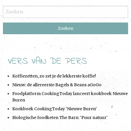
t
N
a
v
i
g
a
VERS VAN DE PERS
t
i
Koffiezetten, zo zet je de lekkerste koffie!
o
Nieuw: de allereerste Bagels & Beans aGoGo
n
Foodplatform CookingToday lanceert kookboek Nieuwe
Buren
Kookboek CookingToday ‘Nieuwe Buren’
Biologische foodketen The Barn: ‘Puur natuur’