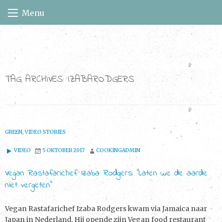
Skip
Menu
to
content
TAG ARCHIVES:
IZABARODGERS
GREEN
,
VIDEO STORIES
VIDEO
5 OKTOBER 2017
COOKINGADMIN
Vegan Rastafarichef Izaba Rodgers: “Laten we de aarde
niet vergeten”
Vegan Rastafarichef Izaba Rodgers kwam via Jamaica naar
Japan in Nederland. Hij opende zijn Vegan food restaurant