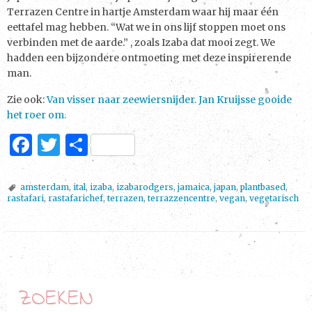
Terrazen Centre in hartje Amsterdam waar hij maar één
eettafel mag hebben. “Wat we in ons lijf stoppen moet ons
verbinden met de aarde.” , zoals Izaba dat mooi zegt. We
hadden een bijzondere ontmoeting met deze inspirerende
man.
Zie ook:
Van visser naar zeewiersnijder. Jan Kruijsse gooide
het roer om.
F
T
D
a
w
el
c
it
e
amsterdam
,
ital
,
izaba
,
izabarodgers
,
jamaica
,
japan
,
plantbased
,
rastafari
,
rastafarichef
,
terrazen
,
terrazzencentre
,
vegan
,
vegetarisch
e
te
n
b
r
o
P
o
o
ZOEKEN
k
s