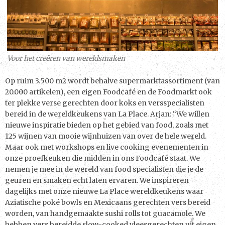
Voor het creëren van wereldsmaken
Op ruim 3.500 m2 wordt behalve supermarktassortiment (van
20.000 artikelen), een eigen Foodcafé en de Foodmarkt ook
ter plekke verse gerechten door koks en versspecialisten
bereid in de wereldkeukens van La Place. Arjan: “We willen
nieuwe inspiratie bieden op het gebied van food, zoals met
125 wijnen van mooie wijnhuizen van over de hele wereld.
Maar ook met workshops en live cooking evenementen in
onze proefkeuken die midden in ons Foodcafé staat. We
nemen je mee in de wereld van food specialisten die je de
geuren en smaken echt laten ervaren. We inspireren
dagelijks met onze nieuwe La Place wereldkeukens waar
Aziatische poké bowls en Mexicaans gerechten vers bereid
worden, van handgemaakte sushi rolls tot guacamole. We
hebben vers bereidde slow-cooked vleesgerechten uit eigen