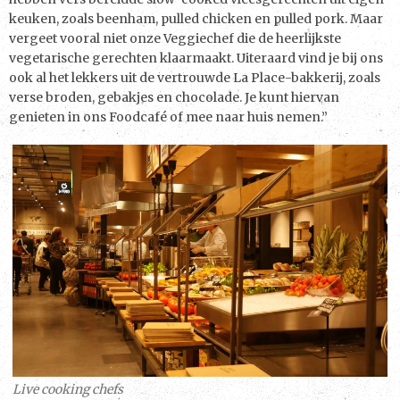
keuken, zoals beenham, pulled chicken en pulled pork. Maar
vergeet vooral niet onze Veggiechef die de heerlijkste
vegetarische gerechten klaarmaakt. Uiteraard vind je bij ons
ook al het lekkers uit de vertrouwde La Place-bakkerij, zoals
verse broden, gebakjes en chocolade. Je kunt hiervan
genieten in ons Foodcafé of mee naar huis nemen.”
Live cooking chefs