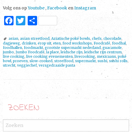
Volg ons op
Youtube
,
Facebook
en
Instagram
F
T
D
a
w
el
c
it
e
asian
,
asian streetfood
,
Aziatische poké bowls
,
chefs
,
chocolade
,
dagjeweg
,
drinken
,
erop uit
,
eten
,
food workshops
,
Foodcafé
,
foodhal
,
e
te
n
foodhallen
,
foodmarkt
,
grootste supermarkt nederland
,
guacamole
,
jumbo
,
Jumbo Foodcafé
,
la place
,
leidsche rijn
,
leidsche rijn centrum
,
b
r
live cooking
,
live cooking evenementen
,
livecooking
,
mexicaans
,
poké
bowl
,
proeven
,
slow-cooked
,
streeffood
,
supermarkt
,
sushi
,
sushi rolls
,
o
utrecht
,
veggiechef
,
versgedraaide pasta
o
k
P
o
ZOEKEN
s
t
N