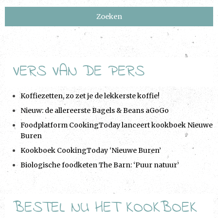
a
v
i
g
a
VERS VAN DE PERS
t
i
Koffiezetten, zo zet je de lekkerste koffie!
o
Nieuw: de allereerste Bagels & Beans aGoGo
n
Foodplatform CookingToday lanceert kookboek Nieuwe
Buren
Kookboek CookingToday ‘Nieuwe Buren’
Biologische foodketen The Barn: ‘Puur natuur’
BESTEL NU HET KOOKBOEK