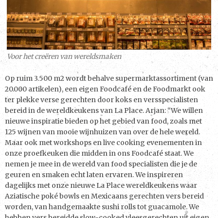
Voor het creëren van wereldsmaken
Op ruim 3.500 m2 wordt behalve supermarktassortiment (van
20.000 artikelen), een eigen Foodcafé en de Foodmarkt ook
ter plekke verse gerechten door koks en versspecialisten
bereid in de wereldkeukens van La Place. Arjan: “We willen
nieuwe inspiratie bieden op het gebied van food, zoals met
125 wijnen van mooie wijnhuizen van over de hele wereld.
Maar ook met workshops en live cooking evenementen in
onze proefkeuken die midden in ons Foodcafé staat. We
nemen je mee in de wereld van food specialisten die je de
geuren en smaken echt laten ervaren. We inspireren
dagelijks met onze nieuwe La Place wereldkeukens waar
Aziatische poké bowls en Mexicaans gerechten vers bereid
worden, van handgemaakte sushi rolls tot guacamole. We
hebben vers bereidde slow-cooked vleesgerechten uit eigen