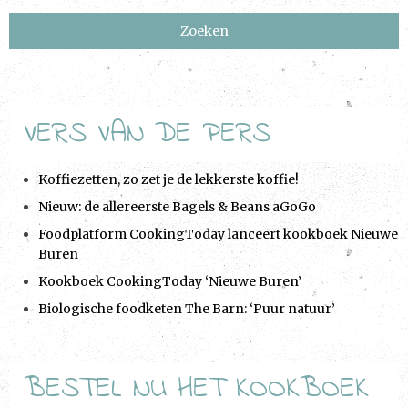
a
v
i
g
a
VERS VAN DE PERS
t
i
Koffiezetten, zo zet je de lekkerste koffie!
o
Nieuw: de allereerste Bagels & Beans aGoGo
n
Foodplatform CookingToday lanceert kookboek Nieuwe
Buren
Kookboek CookingToday ‘Nieuwe Buren’
Biologische foodketen The Barn: ‘Puur natuur’
BESTEL NU HET KOOKBOEK