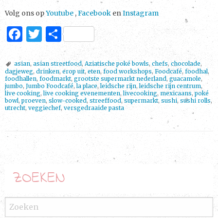
Volg ons op
Youtube
,
Facebook
en
Instagram
F
T
D
a
w
el
c
it
e
asian
,
asian streetfood
,
Aziatische poké bowls
,
chefs
,
chocolade
,
dagjeweg
,
drinken
,
erop uit
,
eten
,
food workshops
,
Foodcafé
,
foodhal
,
e
te
n
foodhallen
,
foodmarkt
,
grootste supermarkt nederland
,
guacamole
,
jumbo
,
Jumbo Foodcafé
,
la place
,
leidsche rijn
,
leidsche rijn centrum
,
b
r
live cooking
,
live cooking evenementen
,
livecooking
,
mexicaans
,
poké
bowl
,
proeven
,
slow-cooked
,
streeffood
,
supermarkt
,
sushi
,
sushi rolls
,
o
utrecht
,
veggiechef
,
versgedraaide pasta
o
k
P
o
ZOEKEN
s
t
N